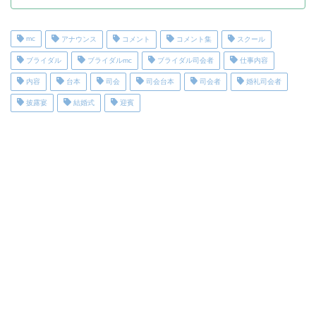
mc
アナウンス
コメント
コメント集
スクール
ブライダル
ブライダルmc
ブライダル司会者
仕事内容
内容
台本
司会
司会台本
司会者
婚礼司会者
披露宴
結婚式
迎賓